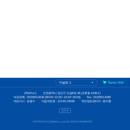
카달로그
Banax Mall
(주)바낙스
인천광역시 검단구 도담8로 28 (오류동 1638-1)
대표전화 : 032)550-2030 (09:00~12:30 / 13:30~16:00)
Fax : 032)550-2080
대표이사 : 장용수
사업자번호 : 122-81-25090
개인정보관리자 : 윤석환
관리자
COPYRIGHT(C) BANAX co,.Ltd. ALL RIGHTS RESERVED.