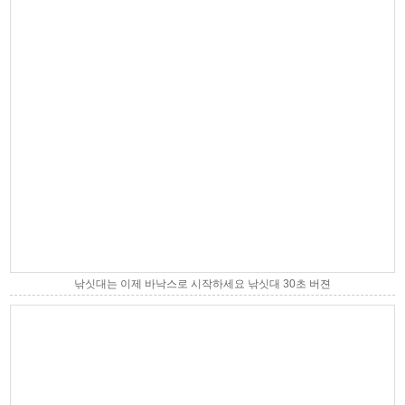
낚싯대는 이제 바낙스로 시작하세요 낚싯대 30초 버젼