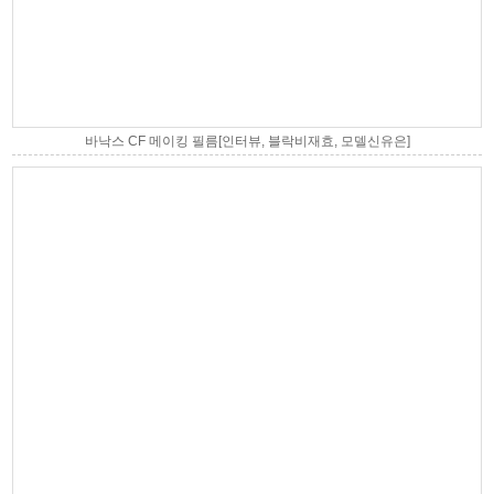
바낙스 CF 메이킹 필름[인터뷰, 블락비재효, 모델신유은]