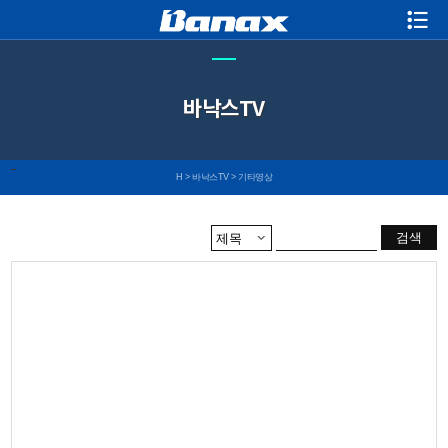
바낙스TV
H
>
바낙스TV
>
기타영상