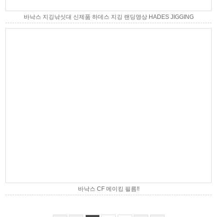
바낙스 지깅낚싯대 신제품 하데스 지깅 랜딩영상 HADES JIGGING
바낙스 CF 메이킹 필름!!