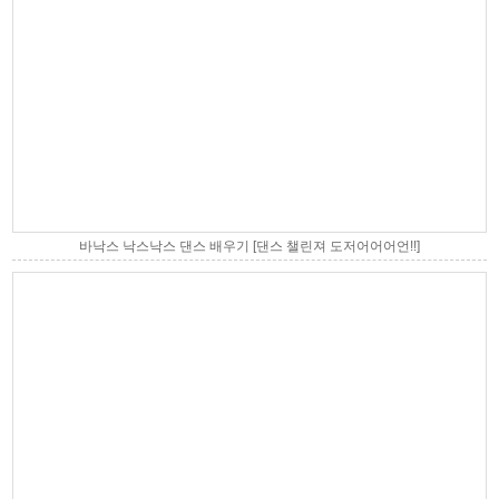
바낙스 낙스낙스 댄스 배우기 [댄스 챌린져 도저어어어언!!]